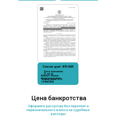
Списан долг: 870 000!
Дата списания:
21.05.25
Клиент: Алина
Александровна
Номер дела: А75-
19746/2024
Цена банкротства
Оформите рассрочку без переплат и
первоначального взноса на судебные
расходы