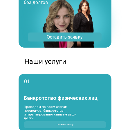
без долгов
Оставить заявку
Наши услуги
01
Банкротство физических лиц
Проведем по всем этапам
процедуры банкротства,
и гарантированно спишем ваши
долги.
Оставить заявку