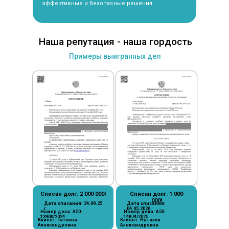
эффективные и безопасные решения.
Наша репутация - наша гордость
Примеры выигранных дел
Списан долг: 2 000 000!
Списан долг: 1 000
000!
Дата списания: 24.09.25
Дата списания:
г.
04.05.2026
Номер дела: А50-
Номер дела: А50-
13900/2024
14874/2025
Клиент: Татьяна
Клиент: Наталья
Александровна
Александровна