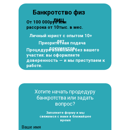
Банкротство физ
лиц
От 100 000руб или
рассрока от 10тыс. в мес.
Личный юрист с опытом 10+
лет
Приоритетная подача
документов
Процедура возможна без вашего
участия: вы оформляете
доверенность — и мы приступаем к
работе.
Хотите начать продедуру
банкротства или задать
вопрос?
Заполните форму и мы
свяжимся с вами в ближайшее
время
Ваше имя