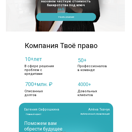
назовем честную стоимость
банкротства под ключ
за 5
минут
Узнать решение
Компания Твоё право
10+лет
50+
В сфере решения
Профессионалов
проблем с
в команде
кредитами
700+млн. ₽
4000+
Списанных
Довольных
долгов
клиентов
Евгения Сафрошкина
Алёна Ткачук
Арбитражный управляющий
Главный юрист
Поможем вам
обрести будущее